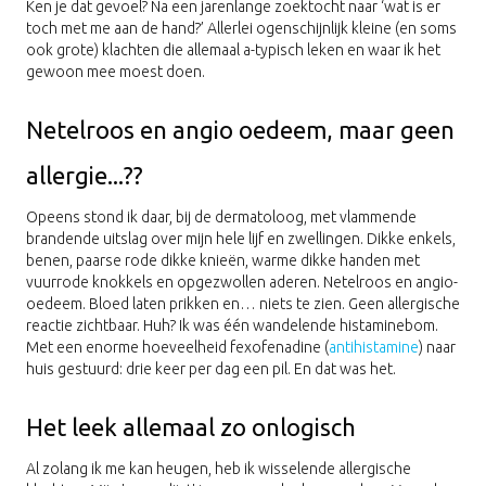
Ken je dat gevoel? Na een jarenlange zoektocht naar ‘wat is er
toch met me aan de hand?’ Allerlei ogenschijnlijk kleine (en soms
ook grote) klachten die allemaal a-typisch leken en waar ik het
gewoon mee moest doen.
Netelroos en angio oedeem, maar geen
allergie...??
Opeens stond ik daar, bij de dermatoloog, met vlammende
brandende uitslag over mijn hele lijf en zwellingen. Dikke enkels,
benen, paarse rode dikke knieën, warme dikke handen met
vuurrode knokkels en opgezwollen aderen. Netelroos en angio-
oedeem. Bloed laten prikken en… niets te zien. Geen allergische
reactie zichtbaar. Huh? Ik was één wandelende histaminebom.
Met een enorme hoeveelheid fexofenadine (
antihistamine
) naar
huis gestuurd: drie keer per dag een pil. En dat was het.
Het leek allemaal zo onlogisch
Al zolang ik me kan heugen, heb ik wisselende allergische