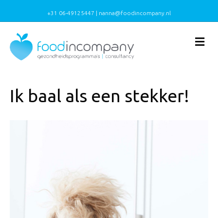
+31 06-49125447 | nanna@foodincompany.nl
Me
Ik baal als een stekker!