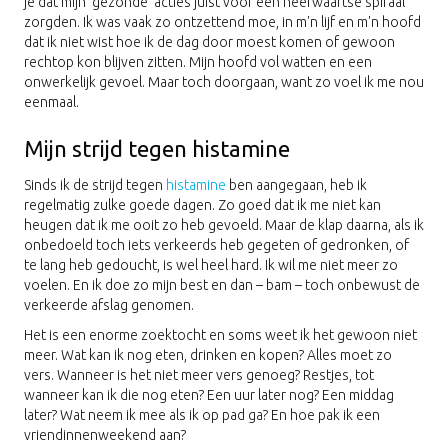
je dat mijn ‘gezonde’ acties juist voor een neerwaartse spiraal
zorgden. Ik was vaak zo ontzettend moe, in m'n lijf en m'n hoofd
dat ik niet wist hoe ik de dag door moest komen of gewoon
rechtop kon blijven zitten. Mijn hoofd vol watten en een
onwerkelijk gevoel. Maar toch doorgaan, want zo voel ik me nou
eenmaal.
Mijn strijd tegen histamine
Sinds ik de strijd tegen
histamine
ben aangegaan, heb ik
regelmatig zulke goede dagen. Zo goed dat ik me niet kan
heugen dat ik me ooit zo heb gevoeld. Maar de klap daarna, als ik
onbedoeld toch iets verkeerds heb gegeten of gedronken, of
te lang heb gedoucht, is wel heel hard. Ik wil me niet meer zo
voelen. En ik doe zo mijn best en dan – bam – toch onbewust de
verkeerde afslag genomen.
Het is een enorme zoektocht en soms weet ik het gewoon niet
meer. Wat kan ik nog eten, drinken en kopen? Alles moet zo
vers. Wanneer is het niet meer vers genoeg? Restjes, tot
wanneer kan ik die nog eten? Een uur later nog? Een middag
later? Wat neem ik mee als ik op pad ga? En hoe pak ik een
vriendinnenweekend aan?