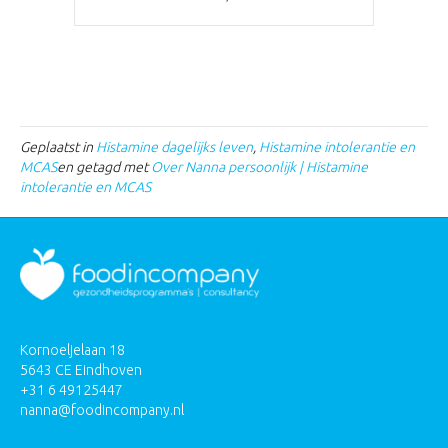
Geplaatst in
Histamine dagelijks leven
,
Histamine intolerantie en
MCAS
en getagd met
Over Nanna persoonlijk | Histamine
intolerantie en MCAS
Kornoeljelaan 18
5643 CE Eindhoven
+31 6 49125447
nanna@foodincompany.nl