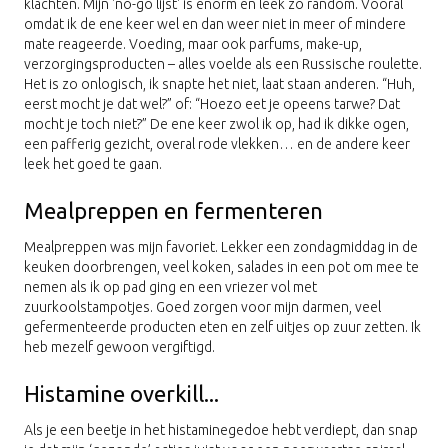
klachten. Mijn 'no-go lijst' is enorm en leek zo random. Vooral
omdat ik de ene keer wel en dan weer niet in meer of mindere
mate reageerde. Voeding, maar ook parfums, make-up,
verzorgingsproducten – alles voelde als een Russische roulette.
Het is zo onlogisch, ik snapte het niet, laat staan anderen. “Huh,
eerst mocht je dat wel?” of: “Hoezo eet je opeens tarwe? Dat
mocht je toch niet?” De ene keer zwol ik op, had ik dikke ogen,
een pafferig gezicht, overal rode vlekken… en de andere keer
leek het goed te gaan.
Mealpreppen en fermenteren
Mealpreppen was mijn favoriet. Lekker een zondagmiddag in de
keuken doorbrengen, veel koken, salades in een pot om mee te
nemen als ik op pad ging en een vriezer vol met
zuurkoolstampotjes. Goed zorgen voor mijn darmen, veel
gefermenteerde producten eten en zelf uitjes op zuur zetten. Ik
heb mezelf gewoon vergiftigd.
Histamine overkill...
Als je een beetje in het histaminegedoe hebt verdiept, dan snap