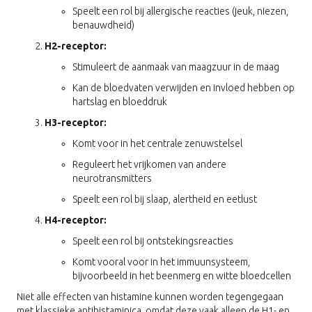
Speelt een rol bij allergische reacties (jeuk, niezen,
benauwdheid)
H2-receptor:
Stimuleert de aanmaak van maagzuur in de maag
Kan de bloedvaten verwijden en invloed hebben op
hartslag en bloeddruk
H3-receptor:
Komt voor in het centrale zenuwstelsel
Reguleert het vrijkomen van andere
neurotransmitters
Speelt een rol bij slaap, alertheid en eetlust
H4-receptor:
Speelt een rol bij ontstekingsreacties
Komt vooral voor in het immuunsysteem,
bijvoorbeeld in het beenmerg en witte bloedcellen
Niet alle effecten van histamine kunnen worden tegengegaan
met klassieke antihistaminica, omdat deze vaak alleen de H1- en