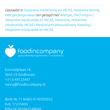
Geplaatst in
Histamine intolerantie en MCAS
,
Histamine kennis
,
Niet gecategoriseerd
en getagd met
Allergie
,
DAO enzym |
Histamine intolerantie en MCAS
,
Histamine
,
Histamine
intolerantie
,
MCAS | Mestcelactivatiesyndroom
,
Voeding |
Histamine intolerantie en MCAS
Kornoeljelaan 18
5643 CE Eindhoven
+31 6 49125447
nanna@foodincompany.nl
IBAN: NL 71 RABO 0140592032
KvK: 17215604
BTW: NL001682748B48