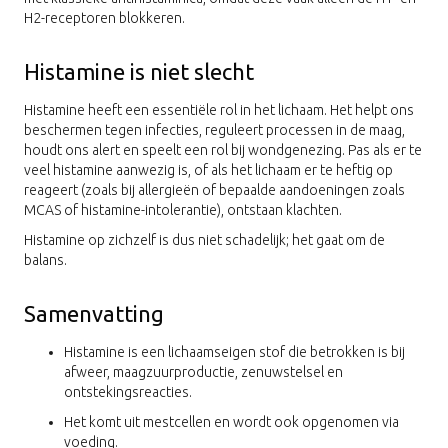
H2-receptoren blokkeren.
Histamine is niet slecht
Histamine heeft een essentiële rol in het lichaam. Het helpt ons
beschermen tegen infecties, reguleert processen in de maag,
houdt ons alert en speelt een rol bij wondgenezing. Pas als er te
veel histamine aanwezig is, of als het lichaam er te heftig op
reageert (zoals bij allergieën of bepaalde aandoeningen zoals
MCAS of histamine-intolerantie), ontstaan klachten.
Histamine op zichzelf is dus niet schadelijk; het gaat om de
balans.
Samenvatting
Histamine is een lichaamseigen stof die betrokken is bij
afweer, maagzuurproductie, zenuwstelsel en
ontstekingsreacties.
Het komt uit mestcellen en wordt ook opgenomen via
voeding.