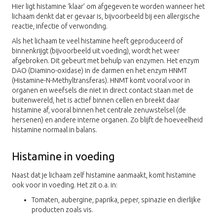
Hier ligt histamine ‘klaar’ om afgegeven te worden wanneer het
lichaam denkt dat er gevaar is, bijvoorbeeld bij een allergische
reactie, infectie of verwonding.
Als het lichaam te veel histamine heeft geproduceerd of
binnenkrijgt (bijvoorbeeld uit voeding), wordt het weer
afgebroken. Dit gebeurt met behulp van enzymen. Het enzym
DAO (Diamino-oxidase) in de darmen en het enzym HNMT
(Histamine-N-Methyltransferas). HNMT komt vooral voor in
organen en weefsels die niet in direct contact staan met de
buitenwereld, het is actief binnen cellen en breekt daar
histamine af, vooral binnen het centrale zenuwstelsel (de
hersenen) en andere interne organen. Zo blijft de hoeveelheid
histamine normaal in balans.
Histamine in voeding
Naast dat je lichaam zelf histamine aanmaakt, komt histamine
ook voor in voeding. Het zit o.a. in:
Tomaten, aubergine, paprika, peper, spinazie en dierlijke
producten zoals vis.