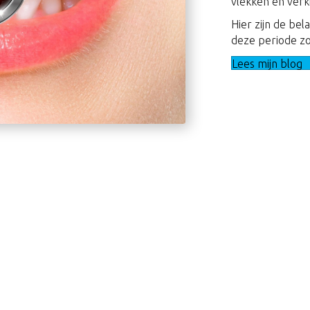
vlekken en verk
Hier zijn de be
deze periode zo 
Lees mijn blog