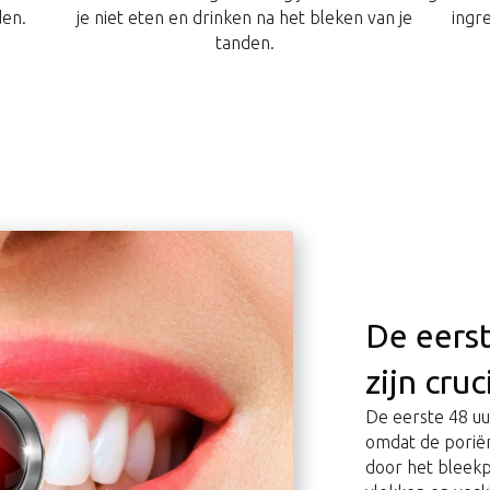
den.
je niet eten en drinken na het bleken van je
ingr
tanden.
De eerst
zijn cruc
De eerste 48 uur
omdat de poriën
door het bleekp