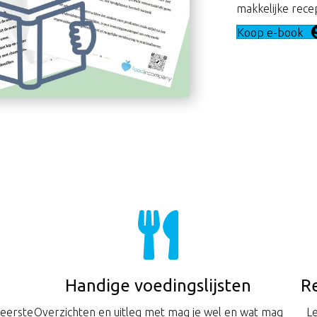
makkelijke rece
Koop e-book
Handige voedingslijsten
R
 eerste
Overzichten en uitleg met mag je wel en wat mag
Le