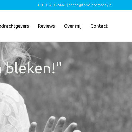
+31 06-49125447 | nanna@foodincompany.nl
drachtgevers
Reviews
Over mij
Contact
 bleken!"