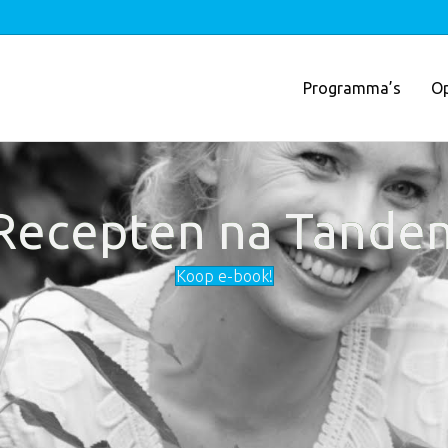
Programma’s
Op
 Recepten na Tanden
Koop e-book!