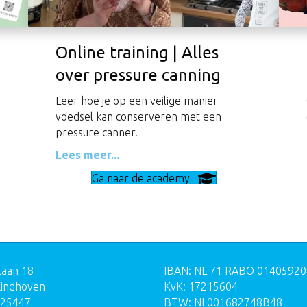
Online training | Alles
over pressure canning
Leer hoe je op een veilige manier
voedsel kan conserveren met een
pressure canner.
Lees meer...
Ga naar de academy
laan 18
IBAN: NL 71 RABO 0140592
Eindhoven
KvK: 17215604
125447
BTW: NL001682748B48